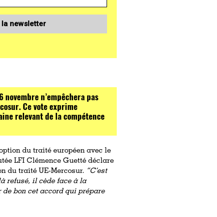
 la newsletter
 26 novembre n’empêchera pas
rcosur. Ce vote exprime
aine relevant de la compétence
option du traité européen avec le
putée LFI Clémence Guetté déclare
ion du traité UE-Mercosur.
“C’est
refusé, il cède face à la
r de bon cet accord qui prépare