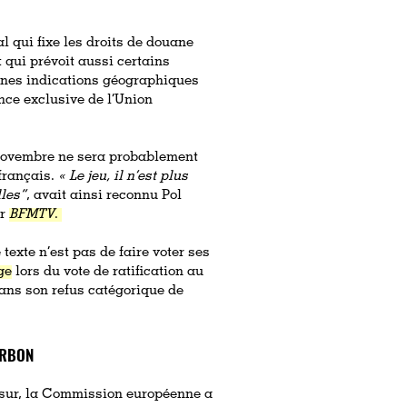
al qui fixe les droits de douane
t qui prévoit aussi certains
ines indications géographiques
nce exclusive de l’Union
6 novembre ne sera probablement
français.
« Le jeu, il n’est plus
lles”
, avait ainsi reconnu Pol
ur
BFMTV
.
 texte n’est pas de faire voter ses
ge
lors du vote de ratification au
ans son refus catégorique de
URBON
cosur, la Commission européenne a