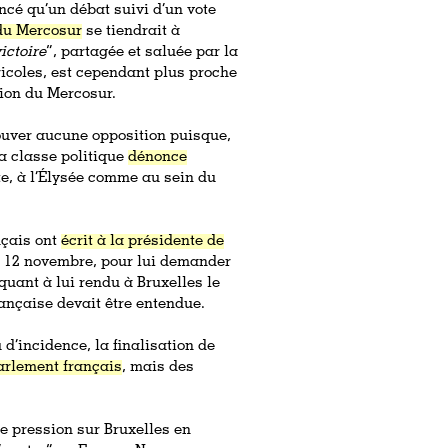
oncé qu’un débat suivi d’un vote
 du Mercosur
se tiendrait à
ictoire
”, partagée et saluée par la
ricoles, est cependant plus proche
tion du Mercosur.
rouver aucune opposition puisque,
la classe politique
dénonce
te, à l’Élysée comme au sein du
nçais ont
écrit à la présidente de
le 12 novembre, pour lui demander
quant à lui rendu à Bruxelles le
ançaise devait être entendue.
 d’incidence, la finalisation de
arlement français
, mais des
e pression sur Bruxelles en