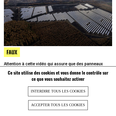
FAUX
Attention à cette vidéo qui assure que des panneaux
photovoltaïques ont été installés après les incendies de
Ce site utilise des cookies et vous donne le contrôle sur
2022 en Gironde
ce que vous souhaitez activer
INTERDIRE TOUS LES COOKIES
ACCEPTER TOUS LES COOKIES