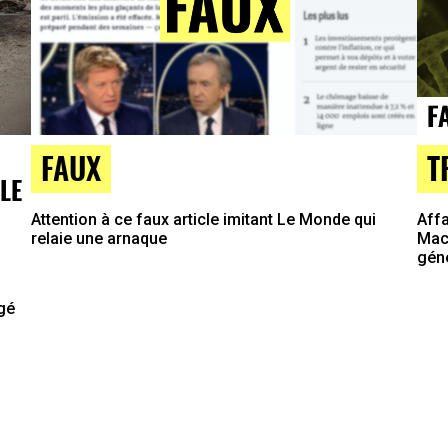
T
FAUX
LE
Affa
Attention à ce faux article imitant Le Monde qui
Macr
relaie une arnaque
gén
agé