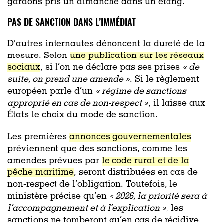
gardons pris un dimanche dans un étang.
PAS DE SANCTION DANS L’IMMÉDIAT
D’autres internautes dénoncent la dureté de la
mesure. Selon
une publication sur les réseaux
sociaux
, si l’on ne déclare pas ses prises
«
de
suite, on prend une amende »
. Si le règlement
européen parle d’un
«
régime de sanctions
approprié en cas de non-respect »
, il laisse aux
États le choix du mode de sanction.
Les premières
annonces gouvernementales
préviennent que des sanctions, comme les
amendes prévues par
le code rural et de la
pêche maritime
, seront distribuées en cas de
non-respect de l’obligation. Toutefois, le
ministère précise qu’en
«
2026, la priorité sera à
l’accompagnement et à l’explication »
, les
sanctions ne tomberont qu’en cas de récidive.