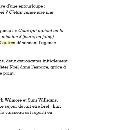
uve d’une entourloupe :
ël ? C’était censé être une
gence :
« Ceux qui croient en la
ission 8 [jours] en juin[.]
’
autres
dénoncent l’agence
ams, deux astronautes initialement
 fêter Noël dans l’espace, grâce à
e point.
ch Wilmore et Suni Williams,
e séjour devait être bref : huit
 le vaisseau est reparti en