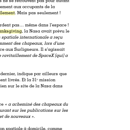
s ne se retrouvent pas pour autant
èrement aux occupants de la
illement
. Mais pas seulement !
 perdent pas… même dans l’espace !
anksgiving
, la Nasa avait prévu le
n spatiale internationale a reçu
tamment des chapeaux, lors d’une
ce aux Surligneurs. Il s’agissait
 ravitaillement de SpaceX [qui] a
ernier, indique par ailleurs que
t livrés. Et la 31ᵉ mission
en sur le site de la Nasa dans
nce
«
a acheminé des chapeaux du
gurant sur les publications sur les
et de nouveaux »
.
son spatiale à
domicile
, comme