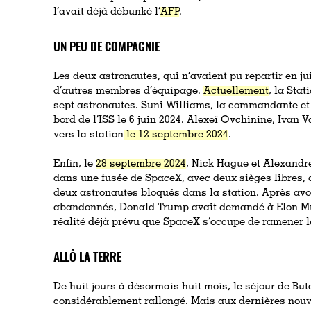
l’avait déjà débunké l’
AFP
.
UN PEU DE COMPAGNIE
Les deux astronautes, qui n’avaient pu repartir en jui
d’autres membres d’équipage.
Actuellement
, la Sta
sept astronautes. Suni Williams, la commandante et
bord de l’ISS le 6 juin 2024. Alexeï Ovchinine, Ivan V
vers la station
le 12 septembre 2024
.
Enfin, le
28 septembre 2024
, Nick Hague et Alexandr
dans une fusée de SpaceX, avec deux sièges libres, 
deux astronautes bloqués dans la station. Après av
abandonnés, Donald Trump avait demandé à Elon Musk 
réalité déjà prévu que SpaceX s’occupe de ramener l
ALLÔ LA TERRE
De huit jours à désormais huit mois, le séjour de Bu
considérablement rallongé. Mais aux dernières nouve