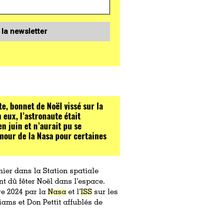
 la newsletter
e, bonnet de Noël vissé sur la
n eux, l’astronaute était
n juin et n’aurait pu se
mour de la Nasa pour certaines
ier dans la Station spatiale
nt dû fêter Noël dans l’espace.
re 2024 par la
Nasa
et l’
ISS
sur les
iams et Don Pettit affublés de