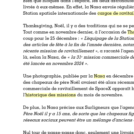
Bien que bloqués dans l’espace, les deux astronaute
livrés à eux-mêmes. En effet, la Nasa envoie réguli
Station spatiale internationale des
cargos de ravita
Thanksgiving, Noël, il y a des traditions qui ne se
Tout comme en novembre dernier, à l’occasion de
Th
coup pour le 25 décembre :
« L’équipage de la Statio
des articles de fête à la fin de l’année dernière, no
récente mission de ravitaillement »
, a raconté l’agen
là, selon la Nasa, de
« la 31ᵉ mission commerciale de
été lancée en novembre 2024 ».
Une photographie, publiée par la
Nasa
en décembre d
des chapeaux de père Noël avaient été alors récemmen
commerciale de ravitaillement de SpaceX apparaît bi
l’
historique des missions
du mois de novembre.
De plus, la Nasa précise aux Surligneurs que l’age
Père Noël il y a 15 ans, de sorte que les chapeaux fi
réseaux sociaux peuvent être un mélange d’anciens 
Nul tour de passe-passe donc, seulement une livrai