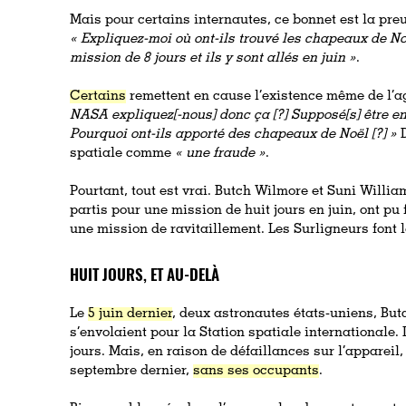
Mais pour certains internautes, ce bonnet est la pre
« Expliquez-moi où ont-ils trouvé les chapeaux de No
mission de 8 jours et ils y sont allés en juin »
.
Certains
remettent en cause l’existence même de l’a
NASA expliquez[-nous] donc ça [?] Supposé[s] être en m
Pourquoi ont-ils apporté des chapeaux de Noël [?] »
D
spatiale comme
« une fraude »
.
Pourtant, tout est vrai. Butch Wilmore et Suni Willi
partis pour une mission de huit jours en juin, ont pu
une mission de ravitaillement. Les Surligneurs font l
HUIT JOURS, ET AU-DELÀ
Le
5 juin dernier
, deux astronautes états-uniens, But
s’envolaient pour la Station spatiale internationale. L
jours. Mais, en raison de défaillances sur l’appareil,
septembre dernier,
sans ses occupants
.