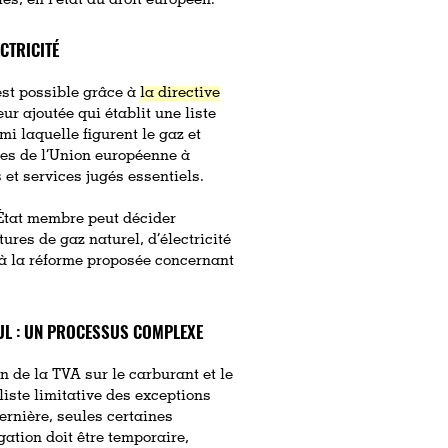
ies, en l’état du droit européen.
ECTRICITÉ
 est possible grâce à
la directive
r ajoutée qui établit une liste
i laquelle figurent le gaz et
bres de l’Union européenne à
 et services jugés essentiels.
 État membre peut décider
ures de gaz naturel, d’électricité
 à la réforme proposée concernant
OUL : UN PROCESSUS COMPLEXE
n de la TVA sur le carburant et le
 liste limitative des exceptions
rnière, seules certaines
gation doit être temporaire,