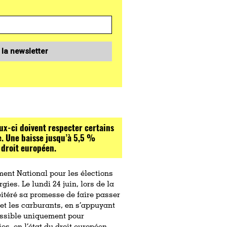
 la newsletter
eux-ci doivent respecter certains
e. Une baisse jusqu’à 5,5 %
 droit européen.
nt National pour les élections
gies. Le lundi 24 juin, lors de la
itéré sa promesse de faire passer
l et les carburants, en s’appuyant
 possible uniquement pour