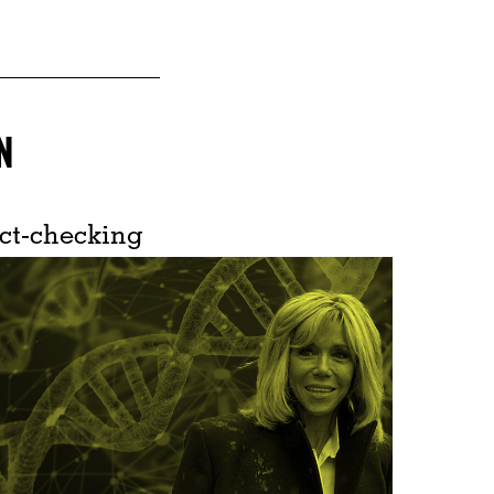
N
ct-checking