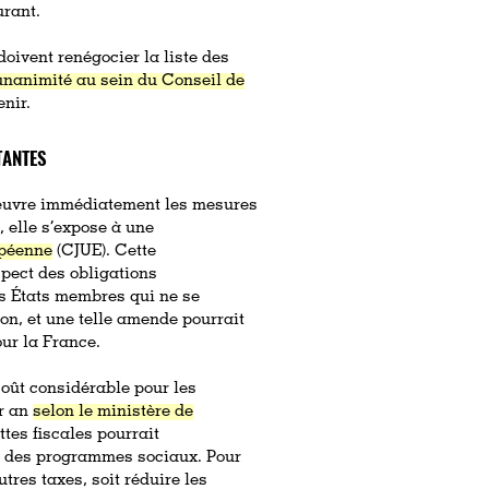
urant.
doivent renégocier la liste des
’unanimité au sein du Conseil de
enir.
TANTES
 œuvre immédiatement les mesures
, elle s’expose à une
opéenne
(CJUE). Cette
pect des obligations
es États membres qui ne se
on, et une telle amende pourrait
our la France.
coût considérable pour les
ar an
selon le ministère de
ttes fiscales pourrait
t des programmes sociaux. Pour
tres taxes, soit réduire les