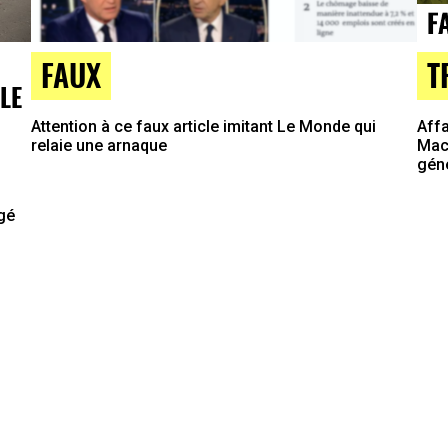
T
FAUX
LE
Affa
Attention à ce faux article imitant Le Monde qui
Macr
relaie une arnaque
gén
agé