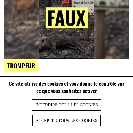
TROMPEUR
Attention à cette fausse image alimentant l’idée que le
Ce site utilise des cookies et vous donne le contrôle sur
fauchage tardif favorise les incendies
ce que vous souhaitez activer
INTERDIRE TOUS LES COOKIES
ACCEPTER TOUS LES COOKIES