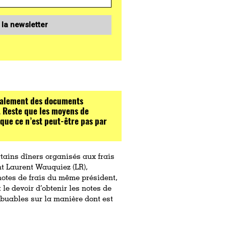
 la newsletter
également des documents
 Reste que les moyens de
 que ce n’est peut-être pas par
ertains dîners organisés aux frais
t Laurent Wauquiez (LR),
notes de frais du même président,
t le devoir d’obtenir les notes de
ribuables sur la manière dont est