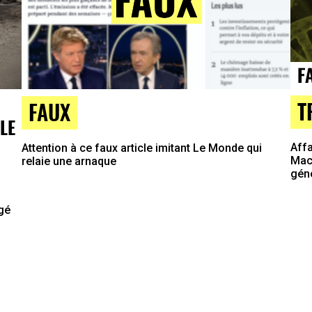
T
FAUX
LE
Affa
Attention à ce faux article imitant Le Monde qui
Macr
relaie une arnaque
gén
agé