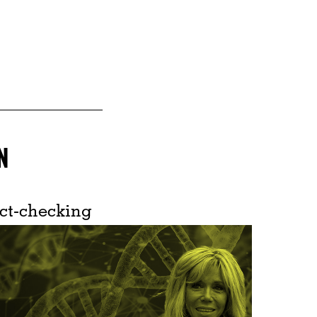
N
ct-checking