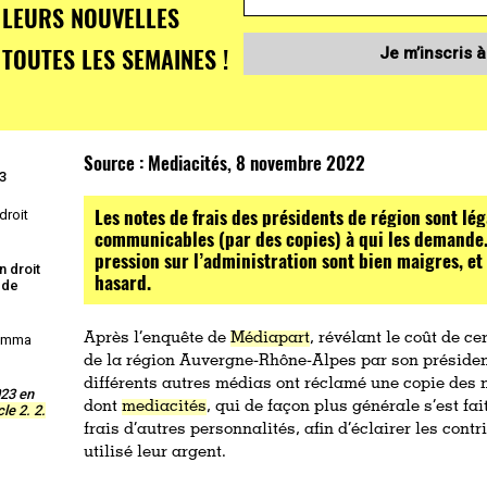
LEURS NOUVELLES
TOUTES LES SEMAINES !
Je m’inscris à
Source :
Mediacités, 8 novembre 2022
23
Les notes de frais des présidents de région sont l
droit
communicables (par des copies) à qui les demande.
pression sur l’administration sont bien maigres, et
n droit
hasard.
 de
Après l’enquête de
Médiapart
, révélant le coût de c
 Emma
de la région Auvergne-Rhône-Alpes par son présiden
différents autres médias ont réclamé une copie des 
023 en
dont
mediacités
, qui de façon plus générale s’est fai
cle 2. 2.
frais d’autres personnalités, afin d’éclairer les cont
utilisé leur argent.