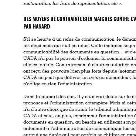
restauration, les frais de représentation, etc »
.
DES MOYENS DE CONTRAINTE BIEN MAIGRES CONTRE L’A
PAR HASARD
S’il se heurte à un refus de communication, le dem
les deux mois qui suit ce refus. Cette instance se pr
communicabilité des documents en question… et c’es
CADA n’a pas le pouvoir d’ordonner la communicati
elle est saisie. Contrairement à d’autres autorités c
ont reçu des pouvoirs bien plus forts depuis (notamm
CADA ne peut que délivrer un
avis
au demandeur, fa
n’oblige en rien l’administration.
Dans la plupart des cas, il y a un vrai doute sur la
prononce et l’administration obtempère. Mais si cett
n’a d’autre choix que de saisir le tribunal administrat
CADA et peut, en plus, condamner l’administration à
documents en question, au besoin en utilisant son pou
ordonnant à l’administration de communiquer les copi
surtout une durée qui peut parfois se chiffrer en an