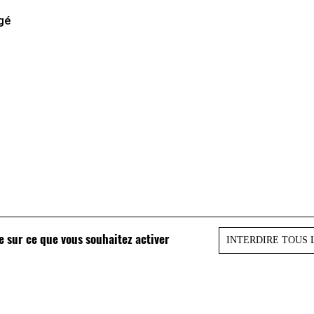
agé
le sur ce que vous souhaitez activer
INTERDIRE TOUS 
à vérifier ? Remplissez notre
formulaire en ligne
. Le
 « legal-checké » sont consultables sur la page :
not