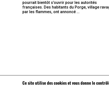
pourrait bientôt s’ouvrir pour les autorités
françaises. Des habitants du Porge, village rav
par les flammes, ont annoncé ...
Ce site utilise des cookies et vous donne le contrô
Vous souhaitez nous soumettre une déclaration 
pris en compte pour déterminer ce qui peut être
méthode
.