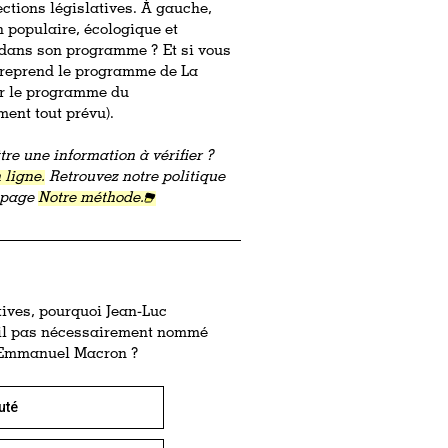
ections législatives. À gauche,
n populaire, écologique et
s dans son programme ? Et si vous
i reprend le programme de La
ur le programme du
ent tout prévu).
re une information à vérifier ?
 ligne.
Retrouvez notre politique
a page
Notre méthode.
tives, pourquoi Jean-Luc
t-il pas nécessairement nommé
, Emmanuel Macron ?
uté