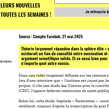
LEURS NOUVELLES
Je m’inscris à
TOUTES LES SEMAINES !
Source :
Compte Facebok, 21 mai 2025
Théorie largement répandue dans la sphère dite « ant
existerait un lien de causalité entre vaccination e
argument scientifique solide. Et ce aussi bien pour 
 déclarés
n’importe quel autre vaccin.
,
Dans
une vidéo
largement diffusée sur les réseaux s
lors d’une interview que
« l’autisme est causé par le
propos, il cite une étude des Centres pour le contrôl
(CDC), l’agence fédérale américaine de santé publiq
Selon lui, cette étude, baptisée « Verstraeten », aurai
révèlerait, toujours d’après la transcription du post