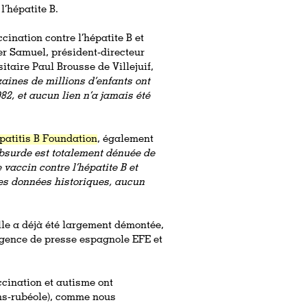
l’hépatite B.
ccination contre l’hépatite B et
er Samuel, président-directeur
itaire Paul Brousse de Villejuif,
zaines de millions d’enfants ont
82, et aucun lien n’a jamais été
patitis B Foundation
, également
absurde est totalement dénuée de
 vaccin contre l’hépatite B et
ses données historiques, aucun
Elle a déjà été largement démontée,
agence de presse espagnole EFE et
ccination et autisme ont
ons-rubéole), comme nous