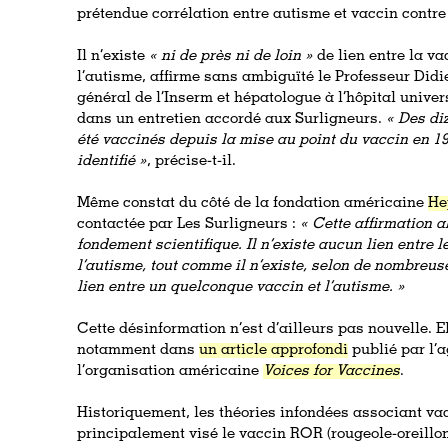
prétendue corrélation entre autisme et vaccin contre 
Il n’existe
« ni de près ni de loin »
de lien entre la va
l’autisme, affirme sans ambiguïté le Professeur Didi
général de l’Inserm et hépatologue à l’hôpital univers
dans un entretien accordé aux Surligneurs.
« Des di
été vaccinés depuis la mise au point du vaccin en 19
identifié »
, précise-t-il.
Même constat du côté de la fondation américaine
He
contactée par Les Surligneurs :
« Cette affirmation 
fondement scientifique. Il n’existe aucun lien entre le
l’autisme, tout comme il n’existe, selon de nombreu
lien entre un quelconque vaccin et l’autisme. »
Cette désinformation n’est d’ailleurs pas nouvelle. 
notamment dans
un article approfondi
publié par l’
l’organisation américaine
Voices for Vaccines
.
Historiquement, les théories infondées associant va
principalement visé le vaccin ROR (rougeole-oreill