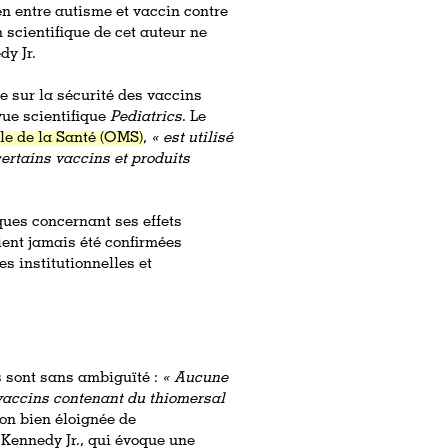
en entre autisme et vaccin contre
 scientifique de cet auteur ne
dy Jr.
e sur la sécurité des vaccins
vue scientifique
Pediatrics
. Le
le de la Santé (OMS)
,
« est utilisé
ertains vaccins et produits
ues concernant ses effets
aient jamais été confirmées
s institutionnelles et
s sont sans ambiguïté :
« Aucune
s vaccins contenant du thiomersal
on bien éloignée de
 Kennedy Jr., qui évoque une