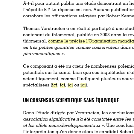
A-t-il pour autant publié une étude démontrant un li
l’hépatite B ? La réponse est non. Aucune publication
corrobore les affirmations relayées par Robert Kenne
Thomas Verstraeten a en réalité participé à une étud
contenant du thiomersal, publiée en 2003 dans la re
thiomersal,
comme le précise l’Organisation mondia
en très petites quantités comme conservateur dans c
pharmaceutiques »
.
Ce composant a été au cœur de nombreuses polémiq
potentiels sur la santé, bien que ces inquiétudes n’
scientifiquement, comme l’indiquent plusieurs source
spécialisées (
ici
,
ici
,
ici
ou
ici
).
UN CONSENSUS SCIENTIFIQUE SANS ÉQUIVOQUE
Dans l’étude dirigée par Verstraeten, les conclusion
association significative n’a été constatée entre le
et les effets neurodéveloppementaux »
. Une conclusi
l’interprétation qu’en donne alors le candidat Robert