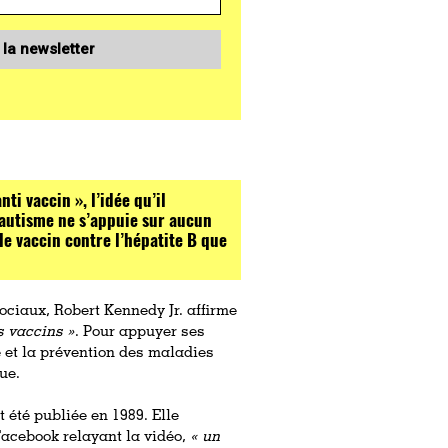
 la newsletter
i vaccin », l’idée qu’il
t autisme ne s’appuie sur aucun
le vaccin contre l’hépatite B que
ociaux, Robert Kennedy Jr. affirme
s vaccins »
. Pour appuyer ses
e et la prévention des maladies
ue.
t été publiée en 1989. Elle
 Facebook relayant la vidéo,
« un