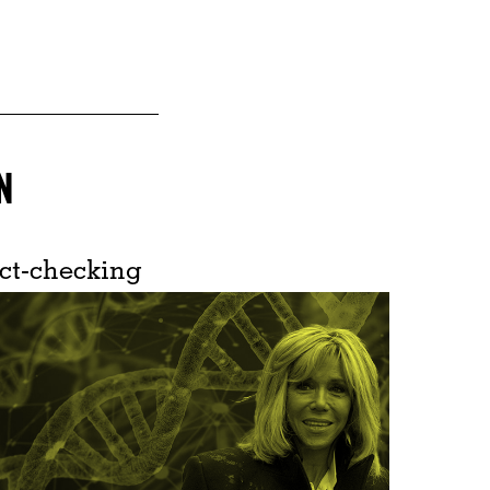
N
ct-checking