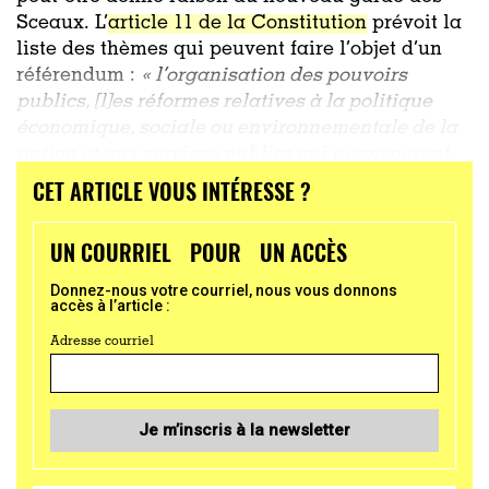
Sceaux. L’
article 11 de la Constitution
prévoit la
liste des thèmes qui peuvent faire l’objet d’un
référendum :
« l’organisation des pouvoirs
publics, [l]es réformes relatives à la politique
économique, sociale ou environnementale de la
nation et aux services publics qui y concourent,
ou […] la ratification
...
CET ARTICLE VOUS INTÉRESSE ?
UN COURRIEL POUR UN ACCÈS
Donnez-nous votre courriel, nous vous donnons
accès à l’article :
Adresse courriel
Je m’inscris à la newsletter