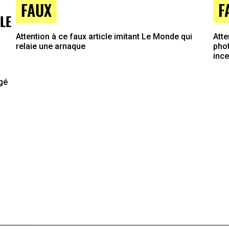
FAUX
F
LE
Attention à ce faux article imitant Le Monde qui
Atte
relaie une arnaque
phot
inc
agé