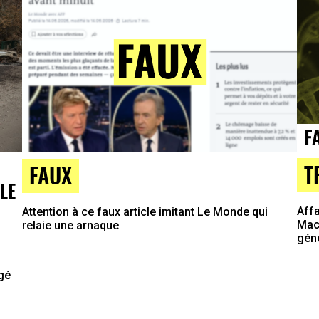
T
FAUX
LE
Affa
Attention à ce faux article imitant Le Monde qui
Macr
relaie une arnaque
gén
agé