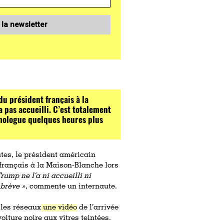
 la newsletter
du président français à la
pas accueilli. C’est totalement
mologue quelques heures plus
utes, le président américain
français à la Maison-Blanche lors
Trump ne l’a ni accueilli ni
 brève »
, commente un internaute.
 les réseaux
une vidéo
de l’arrivée
ture noire aux vitres teintées.