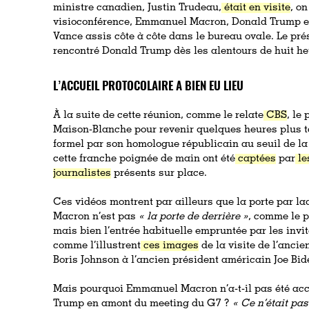
ministre canadien, Justin Trudeau,
était en visite
, o
visioconférence, Emmanuel Macron, Donald Trump et 
Vance assis côte à côte dans le bureau ovale. Le pré
rencontré Donald Trump dès les alentours de huit heu
L’ACCUEIL PROTOCOLAIRE A BIEN EU LIEU
À la suite de cette réunion, comme le relate
CBS
, le
Maison-Blanche pour revenir quelques heures plus ta
formel par son homologue républicain au seuil de la
cette franche poignée de main ont été
captées
par
le
journalistes
présents sur place.
Ces vidéos montrent par ailleurs que la porte par l
Macron n’est pas
« la porte de derrière »
, comme le p
mais bien l’entrée habituelle empruntée par les invit
comme l’illustrent
ces images
de la visite de l’anci
Boris Johnson à l’ancien président américain Joe Bid
Mais pourquoi Emmanuel Macron n’a-t-il pas été acc
Trump en amont du meeting du G7 ?
« Ce n’était pas