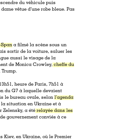
 descendre du véhicule puis
e dame vêtue d’une robe bleue. Pas
-Span
a filmé la scène sous un
is sortir de la voiture, saluer les
ngue aussi le visage de la
ement de Monica Crowley,
cheffe du
 Trump.
 13h51, heure de Paris, 7h51 à
n du G7 à laquelle devaient
is le bureau ovale, selon
l’agenda
la situation en Ukraine et à
r Zelensky, a été
relayée
dans
les
 de gouvernement conviés à ce
s Kiev, en Ukraine, où le Premier