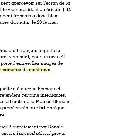
n peut apercevoir sur l’écran de la
le vice-président américain J. D.
sident français a donc bien
res du matin, le 23 février.
 président français a quitté la
rd, vers midi, pour un accueil
 porte d’entrée. Les images de
s caméras
de
nombreux
aquelle a été reçue Emmanuel
rétendent certains internautes,
és officiels de la Maison-Blanche,
en premier ministre britannique
en.
ueilli directement par Donald
 encore l’accueil officiel prévu,