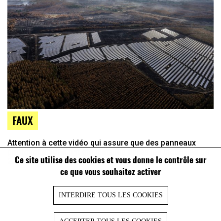
FAUX
Attention à cette vidéo qui assure que des panneaux
photovoltaïques ont été installés après les incendies de
Ce site utilise des cookies et vous donne le contrôle sur
2022 en Gironde
ce que vous souhaitez activer
INTERDIRE TOUS LES COOKIES