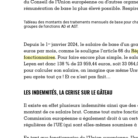
du Conseil de l’Union européenne ou d’autres organes
rémunération de base la plus élevé possible. Respire
Tableau des montants des traitements mensuels de base pour ch
groupes de fonctions AD et AST.
Depuis le 1ᵉʳ janvier 2024, le salaire de base d’un gr
euros par mois, comme le souligne l’article 66 du
Règ
fonctionnaires
. Pour faire encore plus simple, le sa
Leyen est donc 138 % de 23 959,44 euros, soit 33 064,0
pour calculer son salaire, on imagine que même Ursu
peu après tout ça ! Et ce n’est pas finit…
LES INDEMNITÉS, LA CERISE SUR LE GÂTEAU
Il existe en effet plusieurs indemnités ainsi que des
montant de ce salaire brut. Comme tout autre fonctio
Commission européenne a également droit à un cert
régulières de l’UE (qui sont elles-mêmes soumises à 