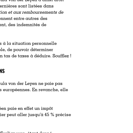
ula von der Leyen a ainsi droit
rnières sont listées dans
ation et aux remboursements de
nnent entre autres des
ent, des indemnités de
s à la situation personnelle
ible, de pouvoir déterminer
n tas de taxes à déduire. Soufflez !
ENS
sula von der Leyen ne paie pas
s européennes. En revanche, elle
éen paie en effet un impôt
ier peut aller jusqu’à 45 % précise