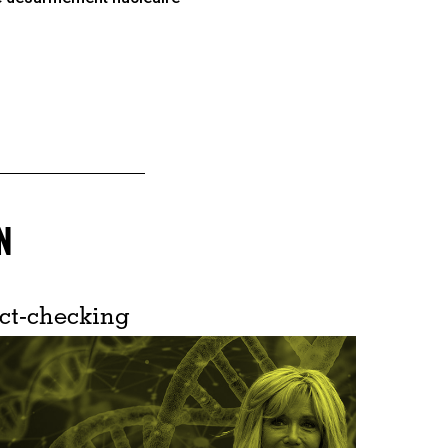
N
ct-checking