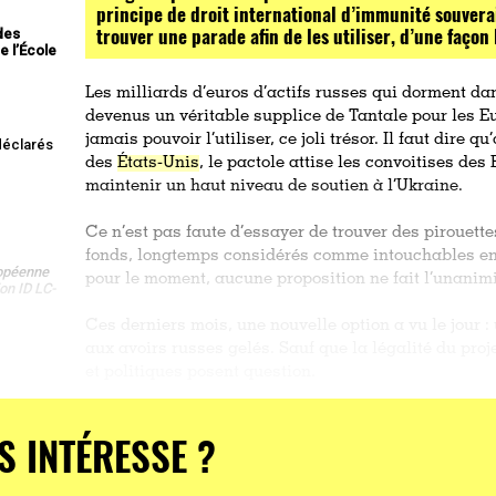
principe de droit international d’immunité souvera
trouver une parade afin de les utiliser, d’une façon 
des
e l’École
Les milliards d’euros d’actifs russes qui dorment da
devenus un véritable supplice de Tantale pour les E
jamais pouvoir l’utiliser, ce joli trésor. Il faut dire
 déclarés
des
États-Unis
, le pactole attise les convoitises de
maintenir un haut niveau de soutien à l’Ukraine.
,
Ce n’est pas faute d’essayer de trouver des pirouett
fonds, longtemps considérés comme intouchables en 
ropéenne
pour le moment, aucune proposition ne fait l’unanimi
on ID LC-
Ces derniers mois, une nouvelle option a vu le jour :
aux avoirs russes gelés. Sauf que la légalité du proje
et politiques posent question.
Le 13 novembre 2025
, la présidente de la Commissi
S INTÉRESSE ?