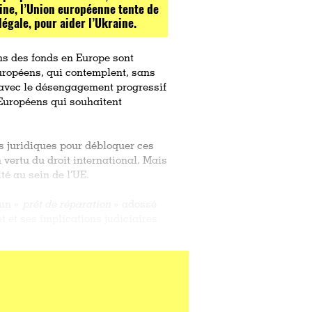
ine, l’Union européenne tente de
légale, pour aider l’Ukraine.
ns des fonds en Europe sont
uropéens, qui contemplent, sans
 qu’avec le désengagement progressif
s Européens qui souhaitent
es juridiques pour débloquer ces
vertu du droit international. Mais
té au sein de l’UE.
 un «
prêt de réparation
» adossé
t et ses implications judiciaires
on européenne, Ursula von
...