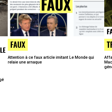
T
FAUX
LE
Affa
Attention à ce faux article imitant Le Monde qui
Macr
relaie une arnaque
gén
agé