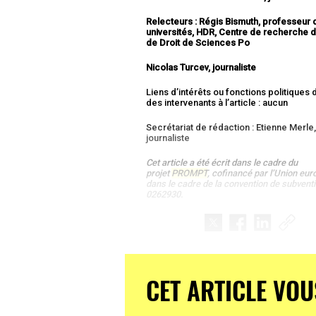
Relecteurs : Régis Bismuth,
professeur 
universités, HDR, Centre de recherche d
de Droit de Sciences Po
Nicolas Turcev, journaliste
Liens d’intérêts ou fonctions politiques
des intervenants à l’article : aucun
Secrétariat de rédaction : Etienne Merle
journaliste
Cet article a été écrit dans le cadre du
projet
PROMPT
, cofinancé par l’Union eu
dans le cadre de la convention de subventi
0262930.
CET ARTICLE VOU