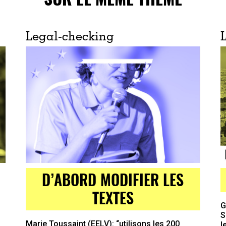
Legal-checking
D’ABORD MODIFIER LES
TEXTES
G
S
Marie Toussaint (EELV): “utilisons les 200
l