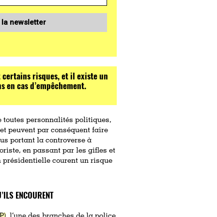
 la newsletter
 certains risques, et il existe un
ions en cas d’empêchement.
de toutes personnalités politiques,
 et peuvent par conséquent faire
dus portant la controverse à
oriste, en passant par les gifles et
n présidentielle courent un risque
’ILS ENCOURENT
P)
, l’une des branches de la police