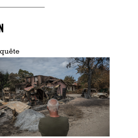
N
quête