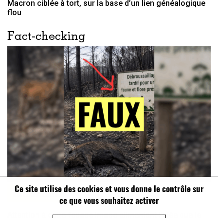
Macron ciblée à tort, sur la base d’un lien généalogique
flou
Fact-checking
Ce site utilise des cookies et vous donne le contrôle sur
TROMPEUR
ce que vous souhaitez activer
Attention à cette fausse image alimentant l’idée que le