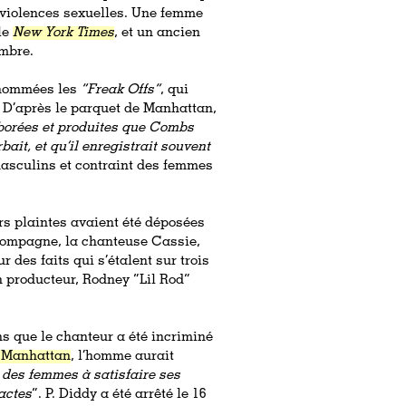
e violences sexuelles. Une femme
le
New York Times
, et un ancien
ombre.
urnommées les
“Freak Offs”
, qui
s. D’après le parquet de Manhattan,
borées et produites que Combs
bait, et qu’il enregistrait souvent
 masculins et contraint des femmes
rs plaintes avaient été déposées
-compagne, la chanteuse Cassie,
 des faits qui s’étalent sur trois
 producteur, Rodney “Lil Rod”
s que le chanteur a été incriminé
 Manhattan
, l’homme aurait
 des femmes à satisfaire ses
 actes
”. P. Diddy a été arrêté le 16