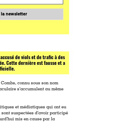
 la newsletter
accusé de viols et de trafic à des
ée. Cette dernière est fausse et a
icielle.
an Combs, connu sous son nom
entaculaire s’accumulent au même
litiques et médiatiques qui ont eu
l sont suspectées d’avoir participé
ourd’hui mis en cause par la