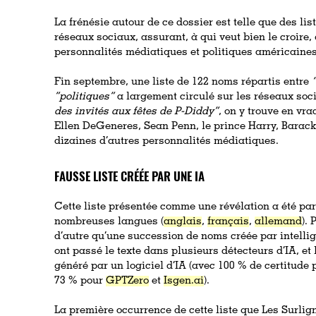
La frénésie autour de ce dossier est telle que des list
réseaux sociaux, assurant, à qui veut bien le croire
personnalités médiatiques et politiques américaines
Fin septembre, une liste de 122 noms répartis entre
“
“politiques”
a largement circulé sur les réseaux so
des invités aux fêtes de P-Diddy”
, on y trouve en vra
Ellen DeGeneres, Sean Penn, le prince Harry, Barac
dizaines d’autres personnalités médiatiques.
FAUSSE LISTE CRÉÉE PAR UNE IA
Cette liste présentée comme une révélation a été par
nombreuses langues (
anglais
,
français
,
allemand
). 
d’autre qu’une succession de noms créée par intellige
ont passé le texte dans plusieurs détecteurs d’IA, et l
généré par un logiciel d’IA (avec 100 % de certitude
73 % pour
GPTZero
et
Isgen.ai
).
La première occurrence de cette liste que Les Surlign