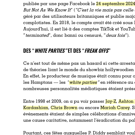
publiée par une page Facebook le
24 septembre 202
But Not As We Know It
” (
“C’est la vie mais pas celle
géré par des utilisateurs britanniques et publie ma
complotistes. En 2018, le compte avait été créé sous 
Aujourd’hui, il est lié à des comptes TikTok et YouTub
“
terminated
”, donc banni ou censuré, “
deux fois
”).
DES “
WHITE PARTIES”
ET DES “
FREAK OFFS
”
Ce n’est tout de même pas un hasard si cette arresta
de théories liant le monde du showbiz hollywoodien et
En effet, le producteur de musique était connu pour 
les Hamptons — les
“
white parties
”
en référence au 
nombreuses personnalités médiatiques étaient prés
Entre 1998 et 2009, on a pu voir passer
Jay-Z
,
Ashton 
Kardashian
,
Chris Brown
ou encore
Mariah Carey
. 
événements étaient de simples célébrations d’annive
une cause caritative, notamment l’éradication du pa
Pourtant, ces fêtes auxquelles P. Diddy semblait vou