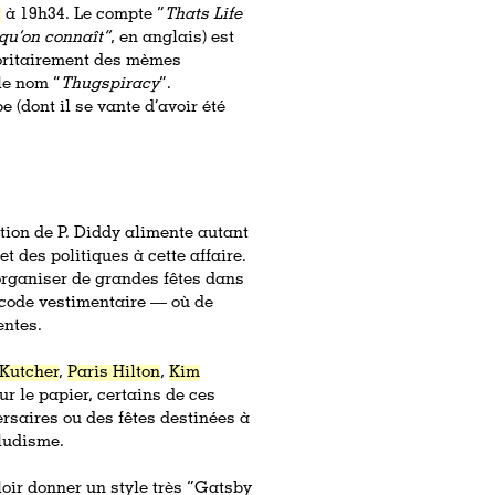
4
à 19h34. Le compte “
Thats Life
 qu’on connaît”
, en anglais) est
joritairement des mèmes
le nom “
Thugspiracy
”.
e (dont il se vante d’avoir été
tion de P. Diddy alimente autant
 des politiques à cette affaire.
organiser de grandes fêtes dans
code vestimentaire — où de
entes.
Kutcher
,
Paris Hilton
,
Kim
Sur le papier, certains de ces
rsaires ou des fêtes destinées à
ludisme.
loir donner un style très “Gatsby