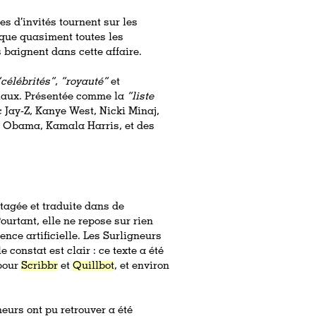
es d’invités tournent sur les
, que quasiment toutes les
 baignent dans cette affaire.
célébrités”
,
“royauté”
et
ciaux. Présentée comme la
“liste
c Jay-Z, Kanye West, Nicki Minaj,
k Obama, Kamala Harris, et des
tagée et traduite dans de
Pourtant, elle ne repose sur rien
nce artificielle. Les Surligneurs
e constat est clair : ce texte a été
 pour
Scribbr
et
Quillbot
, et environ
eurs ont pu retrouver a été