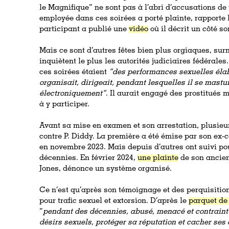
le Magnifique” ne sont pas à l’abri d’accusations d
employée dans ces soirées a porté plainte, rapporte 
participant a publié une
vidéo
où il décrit un côté s
Mais ce sont d’autres fêtes bien plus orgiaques, s
inquiètent le plus les autorités judiciaires fédérale
ces soirées étaient
“des performances sexuelles éla
organisait, dirigeait, pendant lesquelles il se mastur
électroniquement”
. Il aurait engagé des prostitués
à y participer.
Avant sa mise en examen et son arrestation, plusieu
contre P. Diddy. La première a été émise par son ex
en novembre 2023. Mais depuis d’autres ont suivi pour
décennies. En février 2024,
une plainte
de son ancien
Jones, dénonce un système organisé.
Ce n’est qu’après son témoignage et des perquisition
pour trafic sexuel et extorsion. D’après le
parquet de
“
pendant des décennies, abusé, menacé et contraint
désirs sexuels, protéger sa réputation et cacher ses