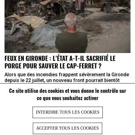
FEUX EN GIRONDE : L’ÉTAT A-T-IL SACRIFIÉ LE
PORGE POUR SAUVER LE CAP-FERRET ?
Alors que des incendies frappent sévèrement la Gironde
depuis le 22 juillet, un nouveau front pourrait bientôt
s’ouvrir pour les autorités françaises. Des habitants du
Ce site utilise des cookies et vous donne le contrôle sur
Porge, village ravagé par les flammes, ont annoncé ...
ce que vous souhaitez activer
INTERDIRE TOUS LES COOKIES
ACCEPTER TOUS LES COOKIES