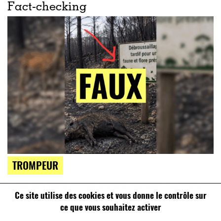
Fact-checking
TROMPEUR
Attention à cette fausse image alimentant l’idée que le
Ce site utilise des cookies et vous donne le contrôle sur
fauchage tardif favorise les incendies
ce que vous souhaitez activer