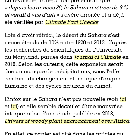
En revanche, l’allégation prétendant que
« depuis les années 80, le Sahara a rétréci de 8 %
et verdit à vue d’œil »
s’avère erronée et a déjà
été vérifiée par
Climate Fact Checks
.
Loin d’avoir rétréci, le désert du Sahara s’est
même étendu de 10% entre 1920 et 2013, d’après
les recherches de scientifiques de l’Université
du Maryland, parues dans
Journal of Climate
en
2018. Selon les auteurs, cette expansion serait
due au manque de précipitations, sous l’effet
combiné du changement climatique d’origine
humaine et des cycles naturels du climat.
L’infox sur le Sahara n’est pas nouvelle (voir
ici
et
ici
) et elle semble découler d’une mauvaise
interprétation d’une étude publiée en 2018,
Drivers of woody plant encroachment over Africa
.
En effet, ce papier est cité dans les articles qui