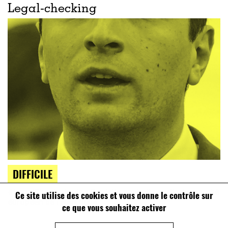
Legal-checking
DIFFICILE
#LegalCheck. Jordan Bardella souhaite sortir du marché
Ce site utilise des cookies et vous donne le contrôle sur
européen de l’électricité
ce que vous souhaitez activer