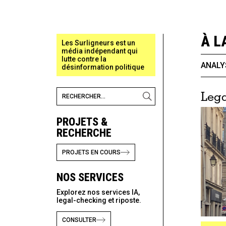
À L
Les Surligneurs est un
média indépendant qui
lutte contre la
ANALY
désinformation politique
Lega
PROJETS &
RECHERCHE
PROJETS EN COURS
NOS SERVICES
Explorez nos services IA,
legal-checking et riposte.
CONSULTER