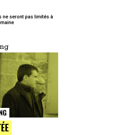
 ne seront pas limités à
emaine
ing
TÉE