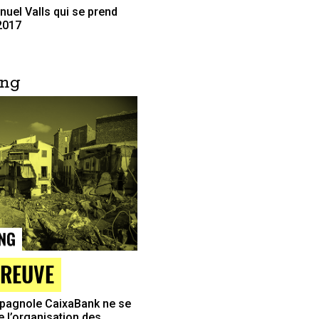
nuel Valls qui se prend
 2017
ing
REUVE
spagnole CaixaBank ne se
e l’organisation des