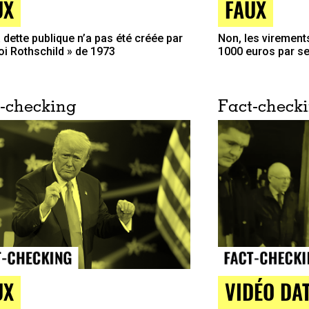
UX
FAUX
a dette publique n’a pas été créée par
Non, les virements
loi Rothschild » de 1973
1000 euros par s
-checking
Fact-check
UX
VIDÉO DA