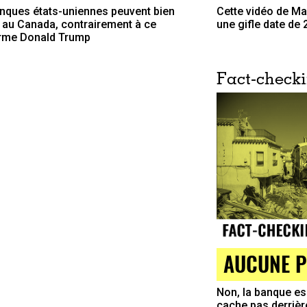
nques états-uniennes peuvent bien
Cette vidéo de Ma
 au Canada, contrairement à ce
une gifle date de
irme Donald Trump
Fact-check
AUCUNE P
Non, la banque e
cache pas derrièr