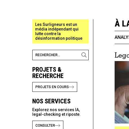
À L
Les Surligneurs est un
média indépendant qui
lutte contre la
ANALY
désinformation politique
Lega
PROJETS &
RECHERCHE
PROJETS EN COURS
NOS SERVICES
Explorez nos services IA,
legal-checking et riposte.
CONSULTER