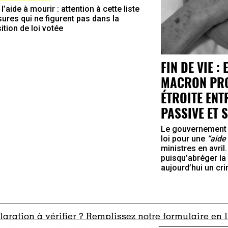
 l’aide à mourir : attention à cette liste
ures qui ne figurent pas dans la
ition de loi votée
FIN DE VIE 
MACRON PRO
ÉTROITE ENT
PASSIVE ET 
Le gouvernement 
loi pour une
“aide
ministres en avril.
puisqu’abréger la 
aujourd’hui un crim
aration à vérifier ? Remplissez notre
formulaire en 