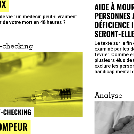
UX
AIDE À MOUR
PERSONNES A
 de vie : un médecin peut-il vraiment
DÉFICIENCE 
r de votre mort en 48 heures ?
SERONT-ELLE
Le texte sur la fi
-checking
examiné par les dé
février. Comme en
plusieurs élus de
exclure les perso
handicap mental du
Analyse
OMPEUR