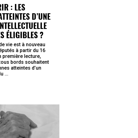
IR : LES
TTEINTES D’UNE
INTELLECTUELLE
S ÉLIGIBLES ?
n de vie est à nouveau
putés à partir du 16
 première lecture,
 tous bords souhaitent
nnes atteintes d’un
 ...