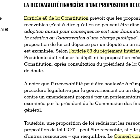
LA RECEVABILITÉ FINANCIÈRE D’UNE PROPOSITION DE LO
e
L’article 40 de la Constitution
prévoit que les proposi
recevables (c’est-à-dire qu’elles ne peuvent être dis
ni et
adoption aurait pour conséquence soit une diminutio
la création ou l’aggravation d’une charge publique
”.
proposition de loi est déposée par un député ou un sé
est examinée. Selon
l’article 89 du règlement intérie
Présidente doit refuser le dépôt si la proposition méc
Constitution, après consultation du président de la
de doute.
À noter que l’irrecevabilité peut être soulevée à n’i
procédure législative par le gouvernement ou un dép
contre un amendement proposé par un parlementaire.
examinée par le président de la Commission des fin
général.
Toutefois, une proposition de loi réduisant les resso
proposition de loi LIOT – peut être recevable, si ell
d’autres ressources – qui rééquilibre. Le
Conseil con