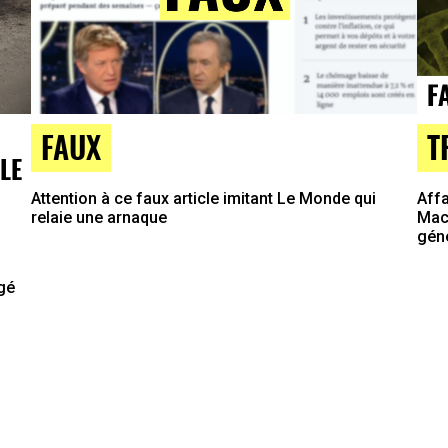
T
FAUX
LE
Affa
Attention à ce faux article imitant Le Monde qui
Macr
relaie une arnaque
gén
agé