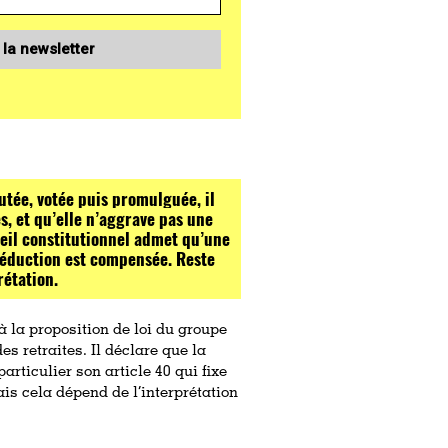
 la newsletter
utée, votée puis promulguée, il
s, et qu’elle n’aggrave pas une
seil constitutionnel admet qu’une
 réduction est compensée. Reste
rétation.
à la proposition de loi du groupe
s retraites. Il déclare que la
particulier son article 40 qui fixe
ais cela dépend de l‘interprétation