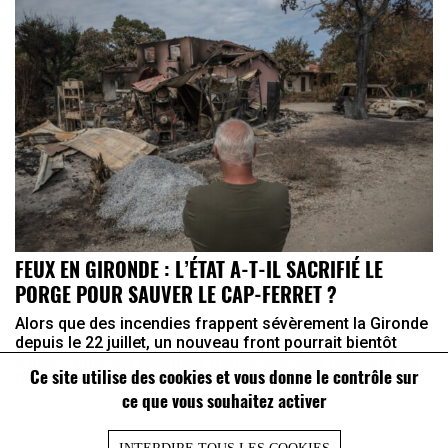
FEUX EN GIRONDE : L’ÉTAT A-T-IL SACRIFIÉ LE
PORGE POUR SAUVER LE CAP-FERRET ?
Alors que des incendies frappent sévèrement la Gironde
depuis le 22 juillet, un nouveau front pourrait bientôt
s’ouvrir pour les autorités françaises. Des habitants du
Ce site utilise des cookies et vous donne le contrôle sur
Porge, village ravagé par les flammes, ont annoncé ...
ce que vous souhaitez activer