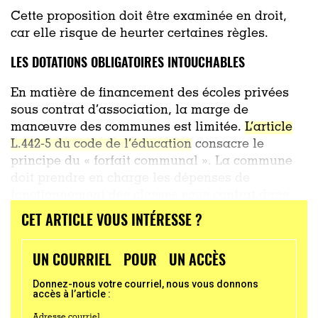
Cette proposition doit être examinée en droit,
car elle risque de heurter certaines règles.
LES DOTATIONS OBLIGATOIRES INTOUCHABLES
En matière de financement des écoles privées
sous contrat d’association, la marge de
manœuvre des communes est limitée.
L’article
L.442-5 du code de l’éducation
consacre le
principe du « forfait communal ». La commune
doit prendre en charge les dépenses de
fonctionnement des classes sous contrat dans
les mêmes conditions que
...
CET ARTICLE VOUS INTÉRESSE ?
UN COURRIEL POUR UN ACCÈS
Donnez-nous votre courriel, nous vous donnons
accès à l’article :
Adresse courriel