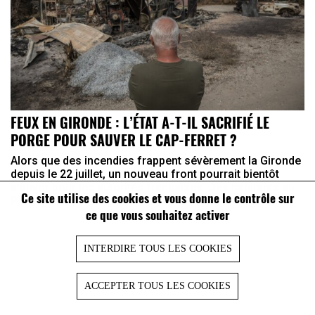
FEUX EN GIRONDE : L’ÉTAT A-T-IL SACRIFIÉ LE
PORGE POUR SAUVER LE CAP-FERRET ?
Alors que des incendies frappent sévèrement la Gironde
depuis le 22 juillet, un nouveau front pourrait bientôt
s’ouvrir pour les autorités françaises. Des habitants du
Ce site utilise des cookies et vous donne le contrôle sur
Porge, village ravagé par les flammes, ont annoncé ...
ce que vous souhaitez activer
INTERDIRE TOUS LES COOKIES
ACCEPTER TOUS LES COOKIES