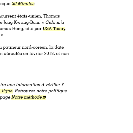
époque
20 Minutes
.
ncurrent états-unien, Thomas
 de Jong Kwang-Bom.
« Cela m’a
homas Hong, cité par
USA Today
.
 »
u patineur nord-coréen, la date
en déroulée en février 2018, et non
re une information à vérifier ?
 ligne.
Retrouvez notre politique
a page
Notre méthode.