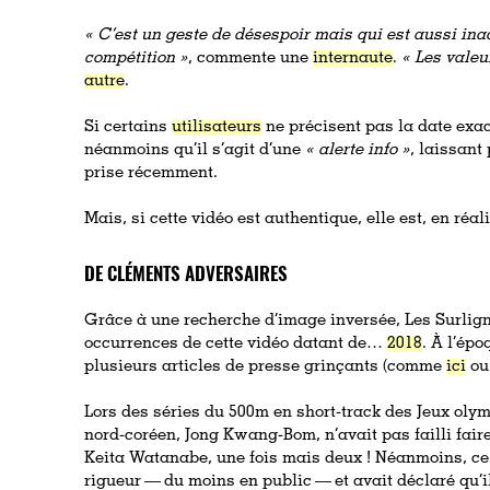
« C’est un geste de désespoir mais qui est aussi ina
compétition »
, commente une
internaute
.
« Les valeu
autre
.
Si certains
utilisateurs
ne précisent pas la date exact
néanmoins qu’il s’agit d’une
« alerte info »
, laissant
prise récemment.
Mais, si cette vidéo est authentique, elle est, en réali
DE CLÉMENTS ADVERSAIRES
Grâce à une recherche d’image inversée, Les Surlign
occurrences de cette vidéo datant de…
2018
. À l’épo
plusieurs articles de presse grinçants (comme
ici
o
Lors des séries du 500m en short-track des Jeux oly
nord-coréen, Jong Kwang-Bom, n’avait pas failli fair
Keita Watanabe, une fois mais deux ! Néanmoins, ce 
rigueur — du moins en public — et avait déclaré qu’i