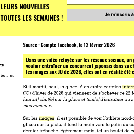
LEURS NOUVELLES
Je m’inscris à
TOUTES LES SEMAINES !
Source :
Compte Facebook, le 12 février 2026
Dans une vidéo relayée sur les réseaux sociaux, u
vouloir entraîner un concurrent japonais dans sa ch
ste
les images aux JO de 2026, elles ont en réalité été 
 déclarés
Et il mordit, seul, la glace. À en croire certains
inter
,
(JO) d’hiver de 2026 qui viennent de s’achever ce 22 f
[aurait] chut[é] sur la glace et tent[é] d’entraîner a
mouvement »
.
Sur les
images
, il est possible de voir l’athlète nord
glisse sur la piste, il tend la main vers le patin du c
dernier trébuche légèrement mais, tel un boulet de c