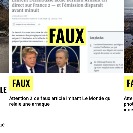
FAUX
F
LE
Attention à ce faux article imitant Le Monde qui
Atte
relaie une arnaque
phot
inc
agé