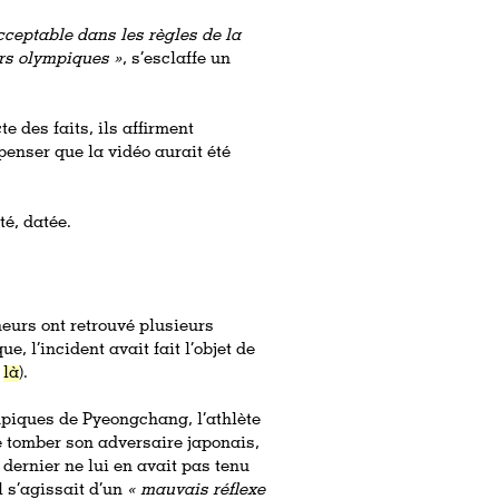
cceptable dans les règles de la
rs olympiques »
, s’esclaffe un
e des faits, ils affirment
 penser que la vidéo aurait été
té, datée.
eurs ont retrouvé plusieurs
que, l’incident avait fait l’objet de
u
là
).
mpiques de Pyeongchang, l’athlète
e tomber son adversaire japonais,
dernier ne lui en avait pas tenu
l s’agissait d’un
« mauvais réflexe