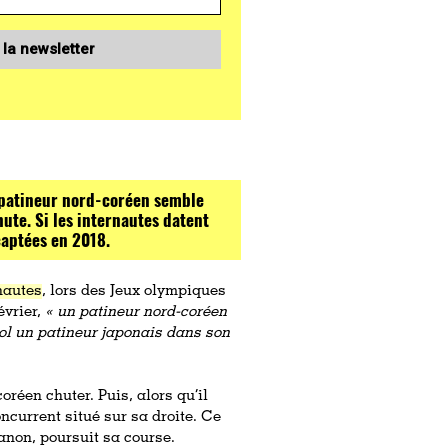
 la newsletter
n patineur nord-coréen semble
ute. Si les internautes datent
captées en 2018.
nautes
, lors des Jeux olympiques
évrier,
« un patineur nord-coréen
u sol un patineur japonais dans son
-coréen chuter. Puis, alors qu’il
oncurrent situé sur sa droite. Ce
anon, poursuit sa course.