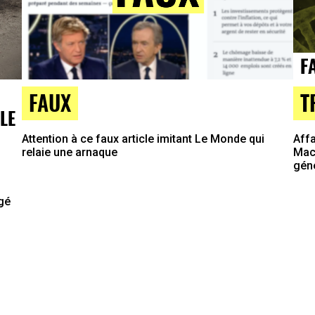
T
FAUX
LE
Affa
Attention à ce faux article imitant Le Monde qui
Macr
relaie une arnaque
gén
agé