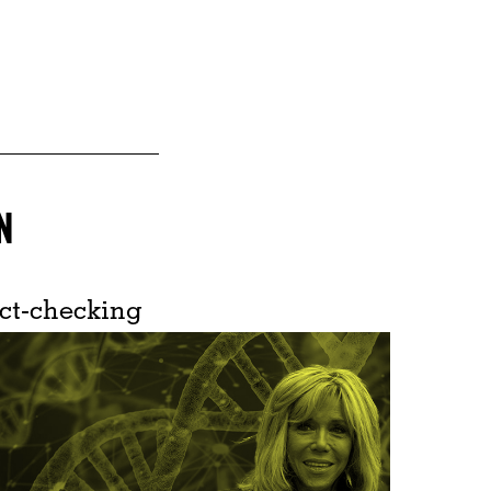
N
ct-checking