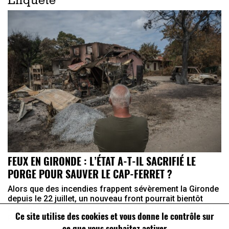
Enquête
FEUX EN GIRONDE : L’ÉTAT A-T-IL SACRIFIÉ LE
PORGE POUR SAUVER LE CAP-FERRET ?
Alors que des incendies frappent sévèrement la Gironde
depuis le 22 juillet, un nouveau front pourrait bientôt
s’ouvrir pour les autorités françaises. Des habitants du
Ce site utilise des cookies et vous donne le contrôle sur
Porge, village ravagé par les flammes, ont annoncé ...
ce que vous souhaitez activer