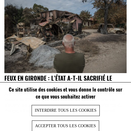
FEUX EN GIRONDE : L’ÉTAT A-T-IL SACRIFIÉ LE
PORGE POUR SAUVER LE CAP-FERRET ?
Ce site utilise des cookies et vous donne le contrôle sur
Alors que des incendies frappent sévèrement la Gironde
ce que vous souhaitez activer
depuis le 22 juillet, un nouveau front pourrait bientôt
s’ouvrir pour les autorités françaises. Des habitants du
Porge, village ravagé par les flammes, ont annoncé ...
INTERDIRE TOUS LES COOKIES
ACCEPTER TOUS LES COOKIES