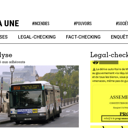
A UNE
#INCENDIES
#POUVOIRS
#SOCIÉ
SES
LEGAL-CHECKING
FACT-CHECKING
ENQUÊT
lyse
Legal-chec
é aux adhérents