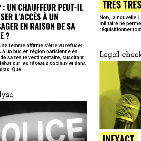
TRÈS TRÈ
 : UN CHAUFFEUR PEUT-IL
SER L’ACCÈS À UN
Non, la nouvelle 
AGER EN RAISON DE SA
militaire ne permet
réquisitionner tout
E ?
une femme affirme s’être vu refuser
s à un bus en région parisienne en
Legal-chec
 de sa tenue vestimentaire, suscitant
 débat sur les réseaux sociaux et dans
ias. Que ...
lyse
INEXACT