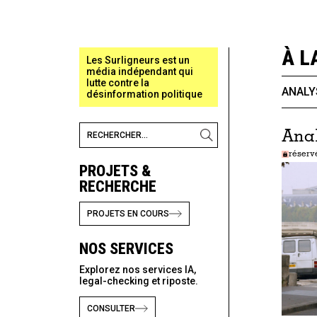
À L
Les Surligneurs est un
média indépendant qui
lutte contre la
ANALY
désinformation politique
Ana
réserv
PROJETS &
RECHERCHE
PROJETS EN COURS
NOS SERVICES
Explorez nos services IA,
legal-checking et riposte.
CONSULTER