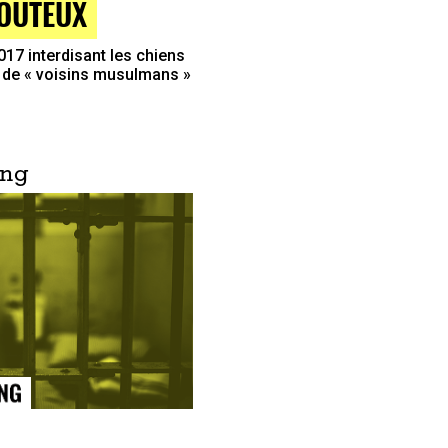
DOUTEUX
017 interdisant les chiens
e de « voisins musulmans »
ing