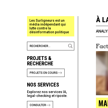
À L
Les Surligneurs est un
média indépendant qui
lutte contre la
ANALY
désinformation politique
Fact
PROJETS &
RECHERCHE
PROJETS EN COURS
NOS SERVICES
Explorez nos services IA,
legal-checking et riposte.
MA
CONSULTER