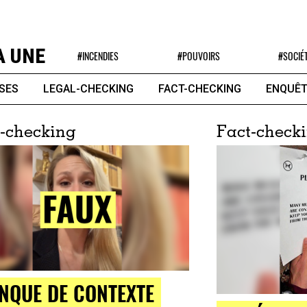
A UNE
#INCENDIES
#POUVOIRS
#SOCIÉ
SES
LEGAL-CHECKING
FACT-CHECKING
ENQUÊT
-checking
Fact-check
NQUE DE CONTEXTE