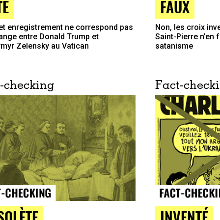
TÉ
FAUX
et enregistrement ne correspond pas
Non, les croix inv
hange entre Donald Trump et
Saint-Pierre n’en 
myr Zelensky au Vatican
satanisme
-checking
Fact-check
SOLÈTE
INVENTÉ