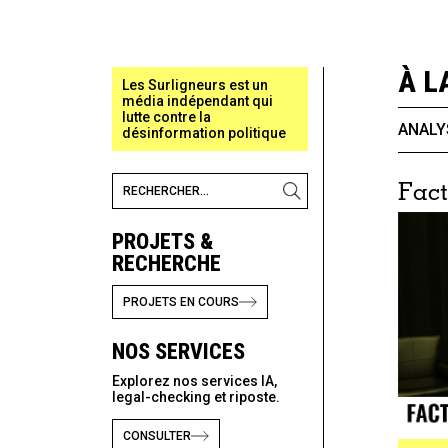
À L
Les Surligneurs est un
média indépendant qui
lutte contre la
ANALY
désinformation politique
Fact
PROJETS &
RECHERCHE
PROJETS EN COURS
NOS SERVICES
Explorez nos services IA,
legal-checking et riposte.
CONSULTER