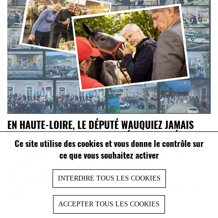
EN HAUTE-LOIRE, LE DÉPUTÉ WAUQUIEZ JAMAIS
SANS SA PHOTOGRAPHE… PAYÉE PAR LA RÉGION
Ce site utilise des cookies et vous donne le contrôle sur
Redevenu parlementaire l’été dernier, l’ex-président
ce que vous souhaitez activer
d’Auvergne-Rhône-Alpes resté conseiller régional
sillonne sa circonscription accompagné d’une
professionnelle missionnée par la collectivité. Un
INTERDIRE TOUS LES COOKIES
mélange des genres qui pose question pour certaines
visites.
ACCEPTER TOUS LES COOKIES