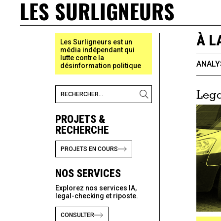
LES SURLIGNEURS
À L
Les Surligneurs est un
média indépendant qui
lutte contre la
ANALY
désinformation politique
Lega
PROJETS &
RECHERCHE
PROJETS EN COURS
NOS SERVICES
Explorez nos services IA,
legal-checking et riposte.
CONSULTER