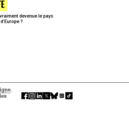
TE
 vraiment devenue le pays
 d’Europe ?
ligne
.
les