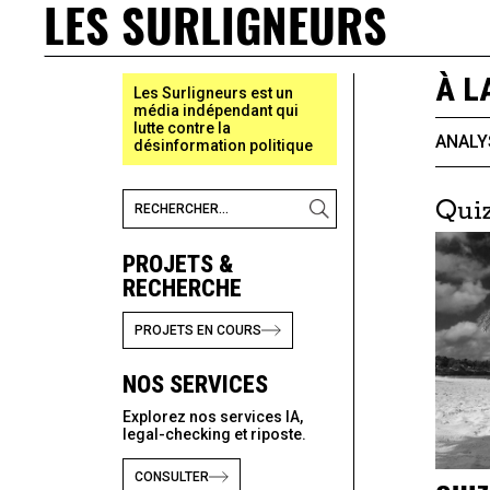
LES SURLIGNEURS
À L
Les Surligneurs est un
média indépendant qui
lutte contre la
ANALY
désinformation politique
Qui
PROJETS &
RECHERCHE
PROJETS EN COURS
NOS SERVICES
Explorez nos services IA,
legal-checking et riposte.
CONSULTER