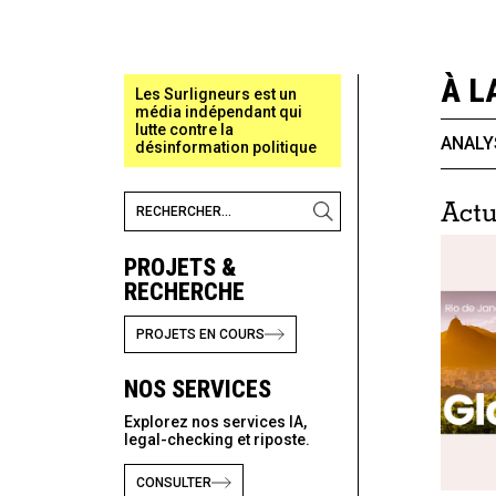
À L
Les Surligneurs est un
média indépendant qui
lutte contre la
ANALY
désinformation politique
Act
PROJETS &
RECHERCHE
PROJETS EN COURS
NOS SERVICES
Explorez nos services IA,
legal-checking et riposte.
CONSULTER