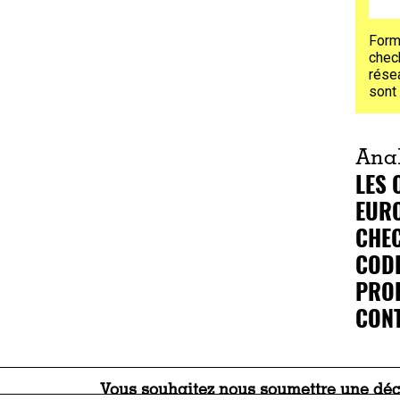
Form
check
résea
sont
Ana
LES 
EURO
CHE
COD
PROF
CONT
Vous souhaitez nous soumettre une décl