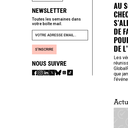
AU S
NEWSLETTER
CHEC
Toutes les semaines dans
S’AL
votre boîte mail.
DE F
POUR
DE L
S'INSCRIRE
Les vér
NOUS SUIVRE
réunis
GlobalF
que jam
l’événe
Act