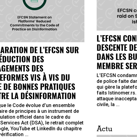
L’EFCSN CO
DESCENTE DE
ARATION DE L’EFCSN SUR
DANS LES B
ÉDUCTION DES
MEMBRE SER
AGEMENTS DES
EFORMES VIS À VIS DU
L’EFCSN condamn
de police faite d
 DE BONNES PRATIQUES
qui gère la platef
faits Istinomer.rs
RE LA DÉSINFORMATION
attaque inaccepta
civile, la ...
que le Code évolue d’un ensemble
aire de principes à un instrument de
ulation officiel dans le cadre du
 Services Act (DSA), le retrait complet
gle, YouTube et LinkedIn du chapitre
Actu
érification ...