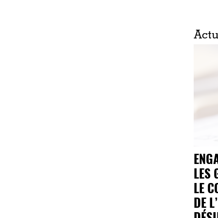
Act
ENG
LES 
LE C
DE L
DÉS