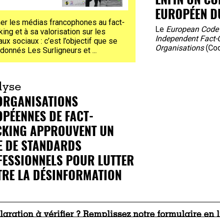
EUROPÉEN DU
er les médias francophones au fact-
Le
European Code 
ing et à sa valorisation sur les
Independent Fact-
ux sociaux : c’est l’objectif que se
Organisations
(Cod
 donnés Les Surligneurs et
...
lyse
ORGANISATIONS
PÉENNES DE FACT-
CKING APPROUVENT UN
E DE STANDARDS
ESSIONNELS POUR LUTTER
RE LA DÉSINFORMATION
aration à vérifier ? Remplissez notre
formulaire en 