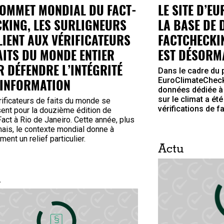
OMMET MONDIAL DU FACT-
LE SITE D’E
KING, LES SURLIGNEURS
LA BASE DE 
LIENT AUX VÉRIFICATEURS
FACTCHECKIN
AITS DU MONDE ENTIER
EST DÉSORMA
 DÉFENDRE L’INTÉGRITÉ
Dans le cadre du 
’INFORMATION
EuroClimateCheck
données dédiée à l
sur le climat a ét
ificateurs de faits du monde se
vérifications de fai
sent pour la douzième édition de
act à Rio de Janeiro. Cette année, plus
ais, le contexte mondial donne à
ment un relief particulier.
Actu
u