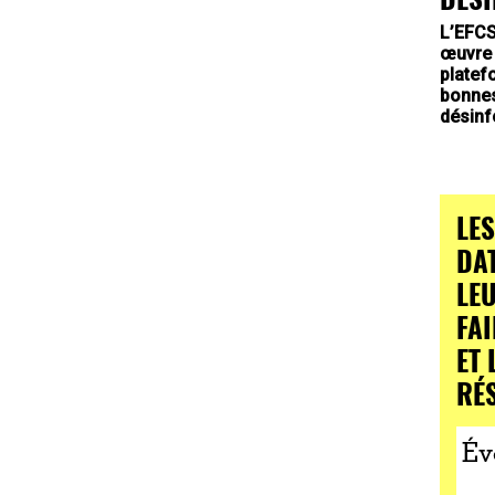
L’EFCS
œuvre
platef
bonnes
désinf
LE
DA
LE
FA
ET 
RÉ
Év