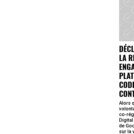
DÉCL
LA R
ENG
PLAT
CODE
CONT
Alors 
volont
co-rég
Digital
de Goo
sur la v