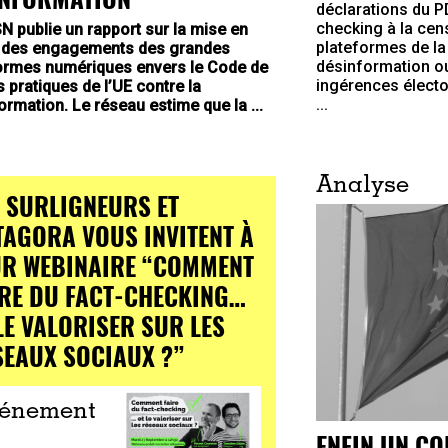
déclarations du PD
checking à la cens
N publie un rapport sur la mise en
plateformes de la 
 des engagements des grandes
désinformation ou
ormes numériques envers le Code de
ingérences élect
 pratiques de l’UE contre la
...
ormation. Le réseau estime que la ...
Analyse
S SURLIGNEURS ET
TAGORA VOUS INVITENT À
UR WEBINAIRE “COMMENT
IRE DU FACT-CHECKING…
LE VALORISER SUR LES
SEAUX SOCIAUX ?”
énement
ENFIN UN CO