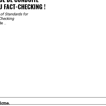
 FACT-CHECKING !
of Standards for
Checking
e ...
ligne
.