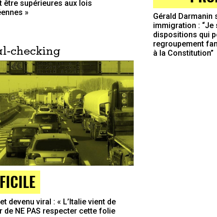
t être supérieures aux lois
éennes »
Gérald Darmanin su
immigration : “Je 
dispositions qui po
regroupement fami
l-checking
à la Constitution”
FICILE
t devenu viral : « L’Italie vient de
r de NE PAS respecter cette folie