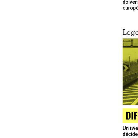
doiven
europ
Lega
DIF
Un twee
décide