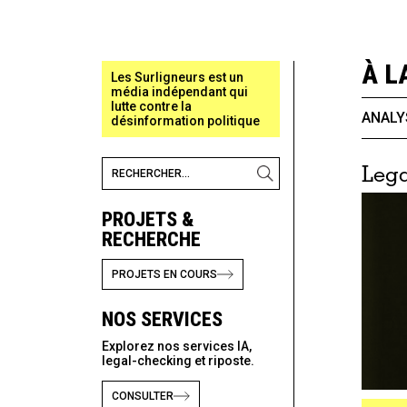
À L
Les Surligneurs est un
média indépendant qui
lutte contre la
ANALY
désinformation politique
Lega
PROJETS &
RECHERCHE
PROJETS EN COURS
NOS SERVICES
Explorez nos services IA,
legal-checking et riposte.
CONSULTER