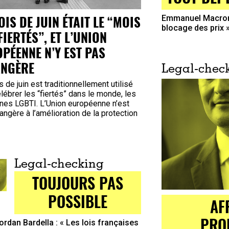
OIS DE JUIN ÉTAIT LE “MOIS
Emmanuel Macron 
blocage des prix 
FIERTÉS”, ET L’UNION
PÉENNE N’Y EST PAS
ANGÈRE
Legal-chec
 de juin est traditionnellement utilisé
lébrer les “fiertés” dans le monde, les
nes LGBTI. L’Union européenne n’est
angère à l’amélioration de la protection
Legal-checking
TOUJOURS PAS
POSSIBLE
AF
PRO
ordan Bardella : « Les lois françaises