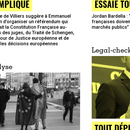
MPLIQUÉ
ESSAIE T
pe de Villiers suggère à Emmanuel
Jordan Bardella : 
 d’organiser un référendum qui
françaises doivent
ait la Constitution Française au-
marchés publics”
 des juges, du Traité de Schengen,
Cour de Justice européenne et de
 les décisions européennes
Legal-chec
lyse
TOUT DÉP