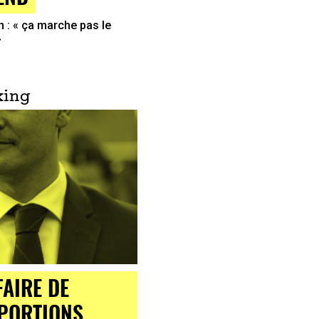
: « ça marche pas le
»
king
FAIRE DE
PORTIONS