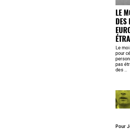
LE M
DES 
EURO
ÉTR
Le mois
pour cé
person
pas étr
des ...
Pour J