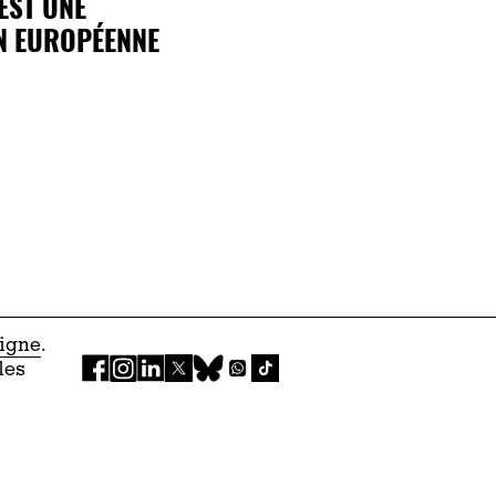
 EST UNE
N EUROPÉENNE
ligne
.
les