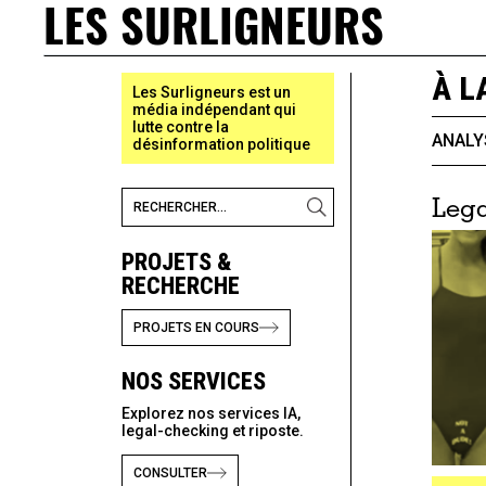
LES SURLIGNEURS
À L
Les Surligneurs est un
média indépendant qui
lutte contre la
ANALY
désinformation politique
Lega
PROJETS &
RECHERCHE
PROJETS EN COURS
NOS SERVICES
Explorez nos services IA,
legal-checking et riposte.
CONSULTER