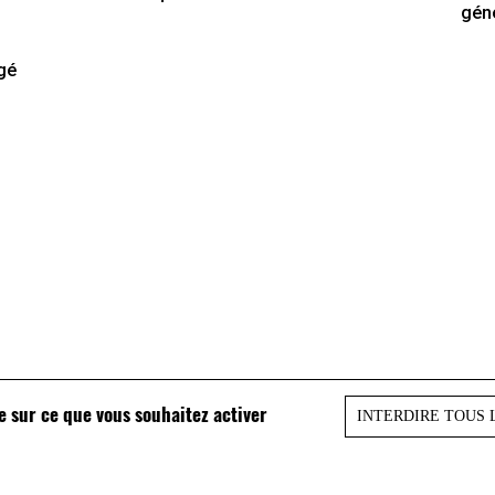
gén
agé
le sur ce que vous souhaitez activer
INTERDIRE TOUS 
à vérifier ? Remplissez notre
formulaire en ligne
. Le