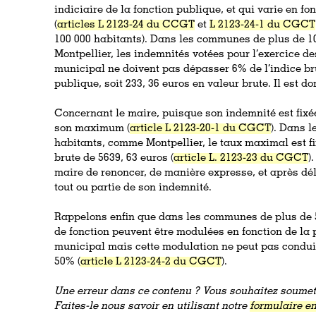
indiciaire de la fonction publique, et qui varie en f
(
articles L 2123-24 du CCGT
et
L 2123-24-1 du CGCT
100 000 habitants). Dans les communes de plus de 10
Montpellier, les indemnités votées pour l’exercice de
municipal ne doivent pas dépasser 6% de l’indice bru
publique, soit 233, 36 euros en valeur brute. Il est d
Concernant le maire, puisque son indemnité est fixée
son maximum (
article L 2123-20-1 du CGCT
). Dans 
habitants, comme Montpellier, le taux maximal est f
brute de 5639, 63 euros (
article L. 2123-23 du CGCT
)
maire de renoncer, de manière expresse, et après dél
tout ou partie de son indemnité.
Rappelons enfin que dans les communes de plus de 5
de fonction peuvent être modulées en fonction de la 
municipal mais cette modulation ne peut pas condui
50% (
article L 2123-24-2 du CGCT
).
Une erreur dans ce contenu ? Vous souhaitez soumett
Faites-le nous savoir en utilisant notre
formulaire en