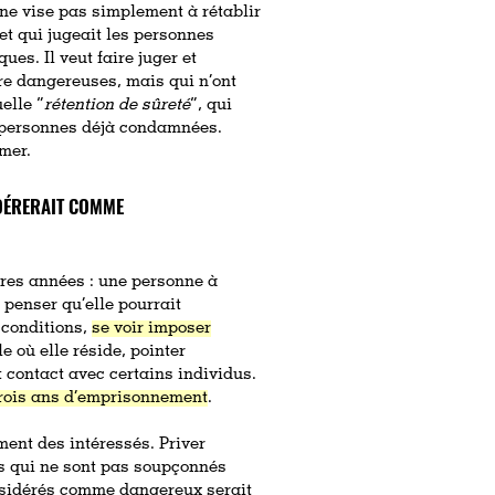
 ne vise pas simplement à rétablir
 et qui jugeait les personnes
es. Il veut faire juger et
e dangereuses, mais qui n’ont
elle “
rétention de sûreté
”, qui
 personnes déjà condamnées.
mer.
IDÉRERAIT COMME
ières années : une personne à
 penser qu’elle pourrait
 conditions,
se voir imposer
le où elle réside, pointer
 contact avec certains individus.
rois ans d’emprisonnement
.
ment des intéressés. Priver
us qui ne sont pas soupçonnés
nsidérés comme dangereux serait