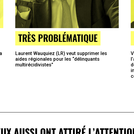
TRÈS PROBLÉMATIQUE
a
Laurent Wauquiez (LR) veut supprimer les
V
aides régionales pour les “délinquants
l
multirécidivistes”
d
i
c
EUX AUSSI ONT ATTIRÉ L’ATTENTIO