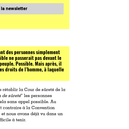
 la newsletter
nant des personnes simplement
ble ne passerait pas devant le
 peuple. Possible. Mais après, il
s droits de l’homme, à laquelle
 rétablir la Cour de sûreté de la
n de sûreté
” les personnes
cela sans appel possible. Au
it contraire à la Convention
r, et nous avons déjà vu dans un
icile à tenir.