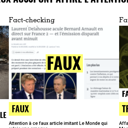
Fact-checking
Fa
T
FAUX
LE
Affa
Attention à ce faux article imitant Le Monde qui