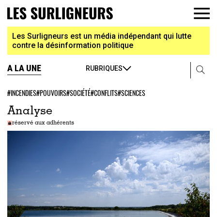
Les Surligneurs est un média indépendant qui lutte
contre la désinformation politique
A LA UNE
RUBRIQUES
#INCENDIES
#POUVOIRS
#SOCIÉTÉ
#CONFLITS
#SCIENCES
Analyse
réservé aux adhérents